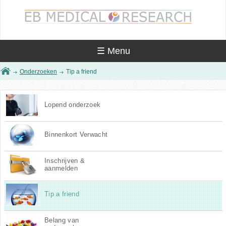
Skip to
main
content
☰ Menu
You are here
Onderzoeken
Tip a friend
Lopend onderzoek
Binnenkort Verwacht
Inschrijven &
aanmelden
Tip a friend
Belang van