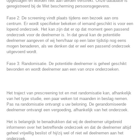
opgeslagen en worden niet aan derden verstrekt. Onze database is
geregistreerd bij de Wet bescherming persoonsgegevens.
Fase 2: De screening vindt plaats tijdens een bezoek aan ons
centrum. Er wordt specifieker bekeken of iemand geschikt is voor een
lopend onderzoek. Het kan zijn dat er op dat moment geen passend
onderzoek voor de deelnemer is. In dat geval kan de potentiële
deelnemer aangeven of wij hem/haar op een later tijdstip nog eens
mogen benaderen, als we denken dat er wel een passend onderzoek
uitgevoerd wordt.
Fase 3: Randomisatie. De potentiële deelnemer is geheel geschikt
bevonden en wordt deelnemer aan een van onze onderzoeken.
Het traject van prescreening tot en met randomisatie kan, afhankelijk
van het type studie, een paar weken tot maanden in beslag nemen.
Pas na randomisatie ontvangt u uw beloning. De gerandomiseerde
deelnemer ontvangt een vergoeding, afhankelijk van het onderzoek.
Het is belangrijk te benadrukken dat wij de deelnemer uitgebreid
informeren over het betreffende onderzoek en dat de deelnemer altijd
geheel vrijwillig beslist of hij/zij wel of niet wil deelnemen aan het
onderzoek.